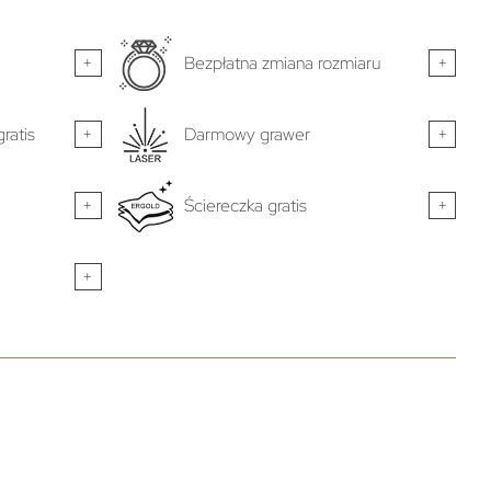
+
Bezpłatna zmiana rozmiaru
+
ratis
+
Darmowy grawer
+
+
Ściereczka gratis
+
+
-