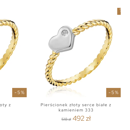
5
%
- 5 %
- 5 %
oty z
Pierścionek złoty serce białe z
kamieniem 333
492 zł
518 zł