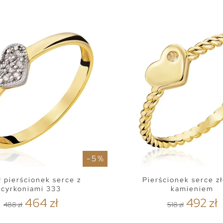
- 5 %
y pierścionek serce z
Pierścionek serce zł
cyrkoniami 333
kamieniem
464 zł
492 zł
488 zł
518 zł