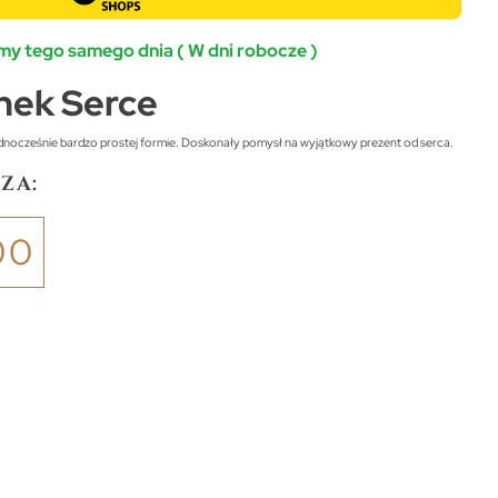
y tego samego dnia ( W dni robocze )
onek Serce
ednocześnie bardzo prostej formie. Doskonały pomysł na wyjątkowy prezent od serca.
za:
00