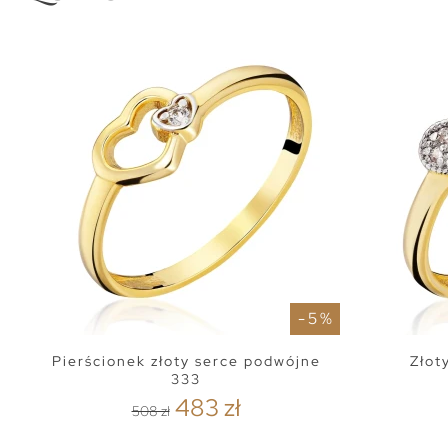
- 5 %
Pierścionek złoty serce podwójne
Złot
333
483 zł
508 zł