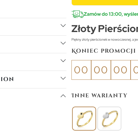
Zamów do 13:00, wyślem
Złoty Pierści
Piękny złoty pierścionek w nowoczesnej, a j
Koniec promocji 
00
00
00
tion
Inne warianty