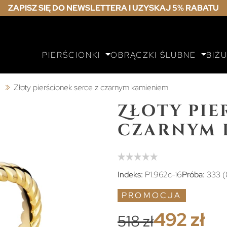
ZAPISZ SIĘ DO NEWSLETTERA I UZYSKAJ 5% RABATU
PIERŚCIONKI
OBRĄCZKI ŚLUBNE
BIŻ
ą
Złoty pierścionek serce z czarnym kamieniem
Złoty pie
czarnym 
Indeks:
P1.962c-16
Próba:
333 (
PROMOCJA
492 zł
518 zł