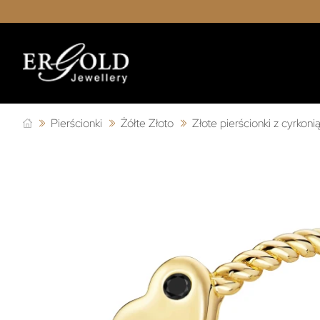
Pierścionki
Żółte Złoto
Złote pierścionki z cyrkoni