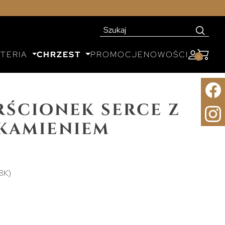
UTERIA
CHRZEST
PROMOCJE
NOWOŚCI
0
rścionek serce z
kamieniem
8K)