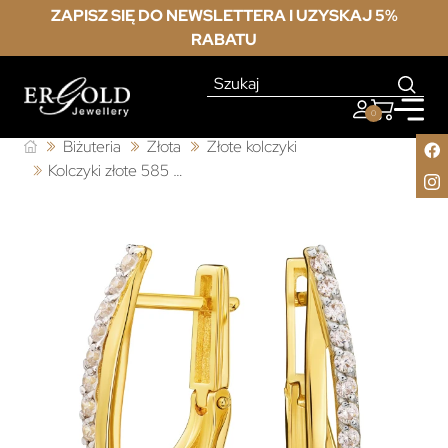
ZAPISZ SIĘ DO NEWSLETTERA I UZYSKAJ 5%
RABATU
0
Biżuteria
Złota
Złote kolczyki
Kolczyki złote 585 białe kamienie