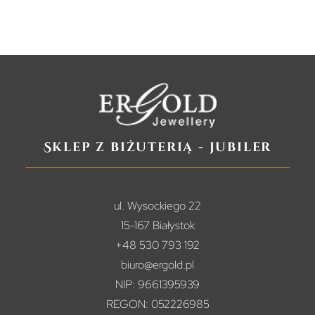
Sklep z biżuterią - jubiler
ul. Wysockiego 22
15-167 Białystok
+48 530 793 192
biuro@ergold.pl
NIP: 9661395939
REGON: 052226985