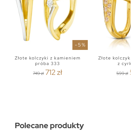
- 5 %
Złote kolczyki z kamieniem
Złote kolczyki 3
próba 333
z cyrko
712 zł
56
749 zł
599 zł
Polecane produkty