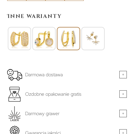
Inne warianty
Darmowa dostawa
+
Ozdobne opakowanie gratis
+
Darmowy grawer
+
Gwarancja jakości
+