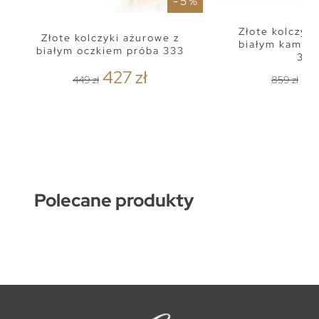
- 5 %
Złote kolczyk
Złote kolczyki ażurowe z
białym kamie
białym oczkiem próba 333
333
427 zł
81
449 zł
859 zł
Polecane produkty