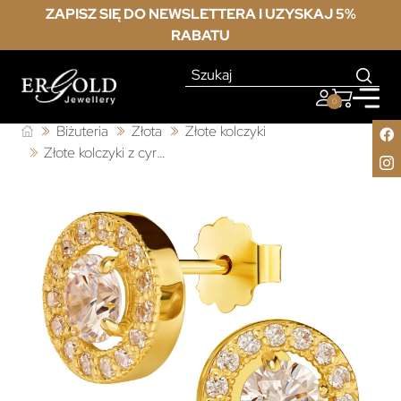
ZAPISZ SIĘ DO NEWSLETTERA I UZYSKAJ 5%
RABATU
0
Biżuteria
Złota
Złote kolczyki
Złote kolczyki z cyrkoniami