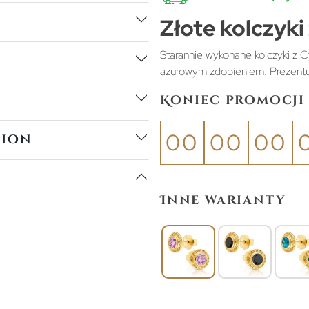
Złote kolczyk
Starannie wykonane kolczyki z C
ażurowym zdobieniem. Prezentują
Koniec promocji 
00
00
00
tion
Inne warianty