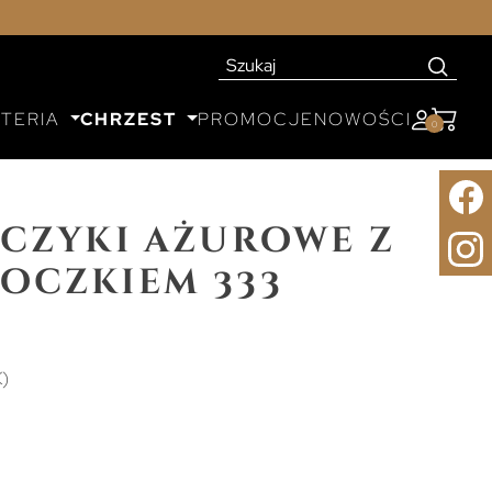
UTERIA
CHRZEST
PROMOCJE
NOWOŚCI
0
czyki ażurowe z
oczkiem 333
K)