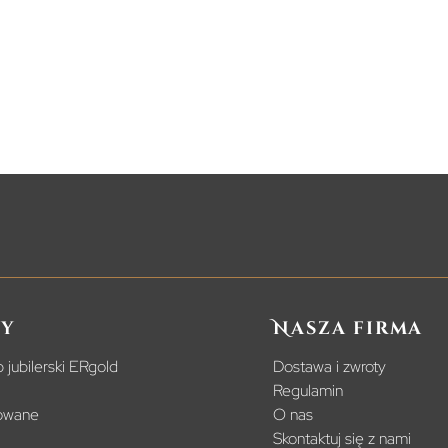
y
Nasza firma
 jubilerski ERgold
Dostawa i zwroty
Regulamin
powane
O nas
Skontaktuj się z nami