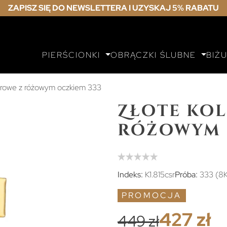
ZAPISZ SIĘ DO NEWSLETTERA I UZYSKAJ 5% RABATU
PIERŚCIONKI
OBRĄCZKI ŚLUBNE
BIŻ
żurowe z różowym oczkiem 333
Złote kol
różowym 
Indeks:
K1.815csr
Próba:
333 (8
PROMOCJA
427 zł
449 zł