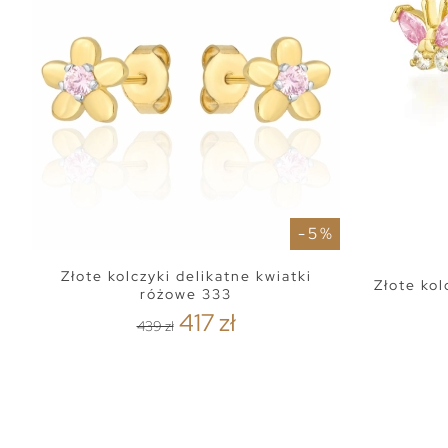
- 5 %
Złote kolczyki delikatne kwiatki
Złote ko
różowe 333
417 zł
439 zł