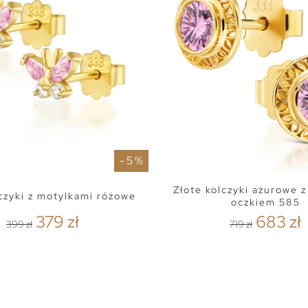
- 5 %
Złote kolczyki ażurowe 
lczyki z motylkami różowe
oczkiem 585
379 zł
683 zł
399 zł
719 zł