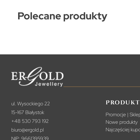
Polecane produkty
Produkt
ul. Wysockiego 22
15-167 Białystok
Promocje | Sklep
+48 530 793 192
Nowe produkty
Najczęściej ku
biuro@ergold.pl
NIP: 9661395939