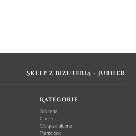
Sklep z biżuterią - jubiler
Kategorie
Biżuteria
Chrzest
Obrączki ślubne
Pierścionki