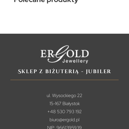
Sklep z biżuterią - jubiler
ul. Wysockiego 22
15-167 Białystok
+48 530 793 192
biuro@ergold.pl
NIP: 9661395939