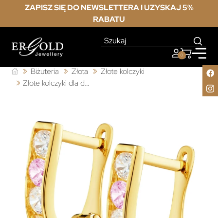
ZAPISZ SIĘ DO NEWSLETTERA I UZYSKAJ 5%
RABATU
0
Biżuteria
Złota
Złote kolczyki
Złote kolczyki dla dziewczynki różowo białe kamienie próba 585