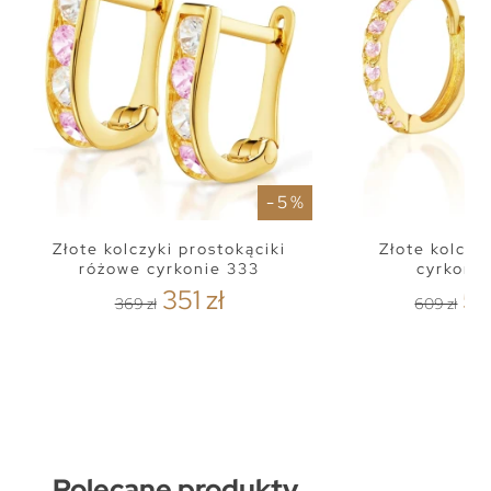
- 5 %
Złote kolczyki prostokąciki
Złote kolczy
różowe cyrkonie 333
cyrkoni
351 zł
57
369 zł
609 zł
Polecane produkty