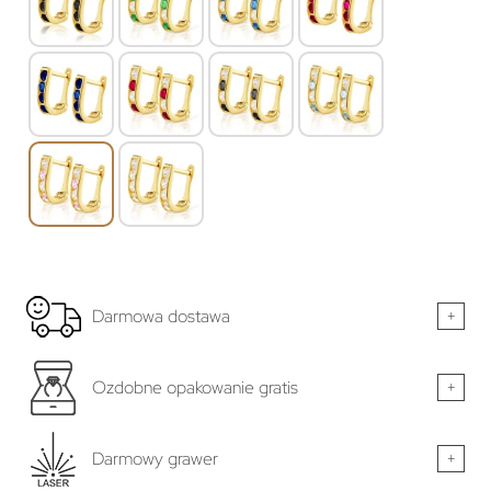
Darmowa dostawa
+
Ozdobne opakowanie gratis
+
Darmowy grawer
+