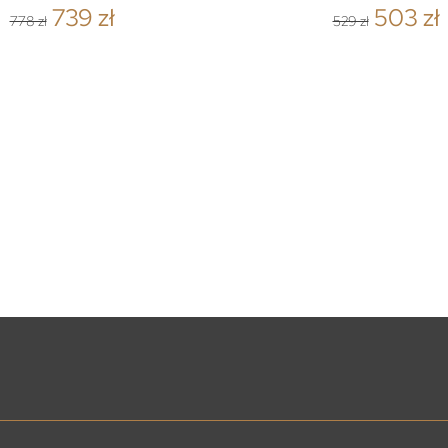
739 zł
503 zł
778 zł
529 zł