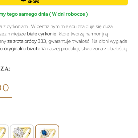
y tego samego dnia ( W dni robocze )
za z cyrkoniami. W centralnym miejscu znajduje się duża
rzez mniejsze
białe cyrkonie
, które tworzą harmonijną
nany
ze złota próby 333
, gwarantuje trwałość. Na dłoni wygląda
To
oryginalna biżuteria
naszej produkcji, stworzona z dbałością
za:
00