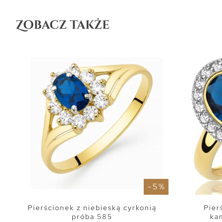
Zobacz także
- 5 %
Pierścionek z niebieską cyrkonią
Pier
próba 585
ka