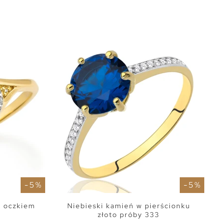
- 5 %
- 5 %
m oczkiem
Niebieski kamień w pierścionku
złoto próby 333