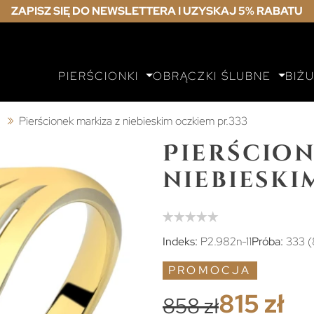
ZAPISZ SIĘ DO NEWSLETTERA I UZYSKAJ 5% RABATU
PIERŚCIONKI
OBRĄCZKI ŚLUBNE
BIŻ
ą
Pierścionek markiza z niebieskim oczkiem pr.333
Pierścion
niebieski
Indeks:
P2.982n-11
Próba:
333 (
PROMOCJA
815 zł
858 zł