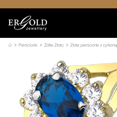
Pierścionki
Żółte Złoto
Złote pierścionki z cyrkoni