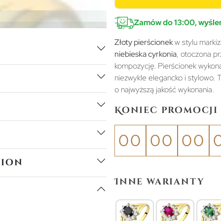
Zamów do 13:00, wyślem
Złoty pierścionek
w stylu marki
niebieska cyrkonia
, otoczona p
kompozycję. Pierścionek wyko
niezwykle elegancko i stylowo. 
o najwyższą jakość wykonania.
Koniec promocji 
00
00
00
tion
Inne warianty