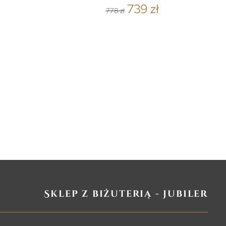
739 zł
778 zł
Sklep z biżuterią - jubiler