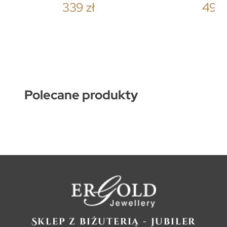
339 zł
499 
Polecane produkty
Sklep z biżuterią - jubiler