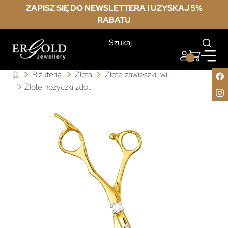
ZAPISZ SIĘ DO NEWSLETTERA I UZYSKAJ 5%
RABATU
0
Biżuteria
Złota
Złote zawieszki, wisiorki
Złote nożyczki zdobione cyrkoniami