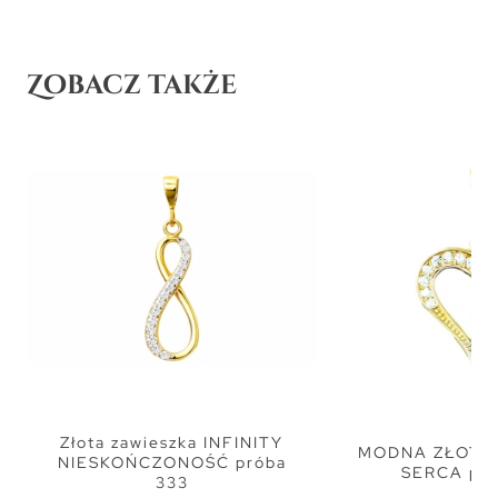
Zobacz także
Złota zawieszka INFINITY
MODNA ZŁOTA 
NIESKOŃCZONOŚĆ próba
SERCA pró
333