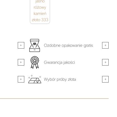
+
Ozdobne opakowanie gratis
+
+
Gwarancja jakości
+
+
Wybór próby złota
+