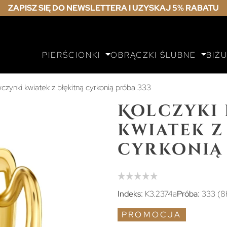
ZAPISZ SIĘ DO NEWSLETTERA I UZYSKAJ 5% RABATU
PIERŚCIONKI
OBRĄCZKI ŚLUBNE
BIŻ
wczynki kwiatek z błękitną cyrkonią próba 333
Kolczyki
kwiatek z
cyrkonią 
Indeks:
K3.2374a
Próba:
333 (8
PROMOCJA