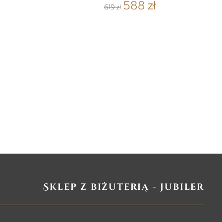
588 zł
619 zł
Sklep z biżuterią - jubiler