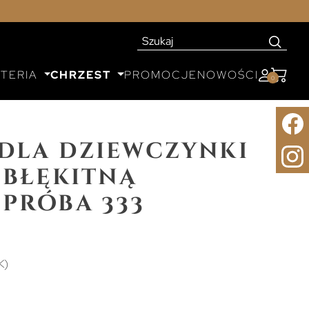
UTERIA
CHRZEST
PROMOCJE
NOWOŚCI
0
 dla dziewczynki
 błękitną
próba 333
K)