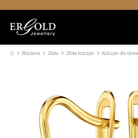
Biżuteria
Złota
Złote kolczyki
Kolczyki dla dzie