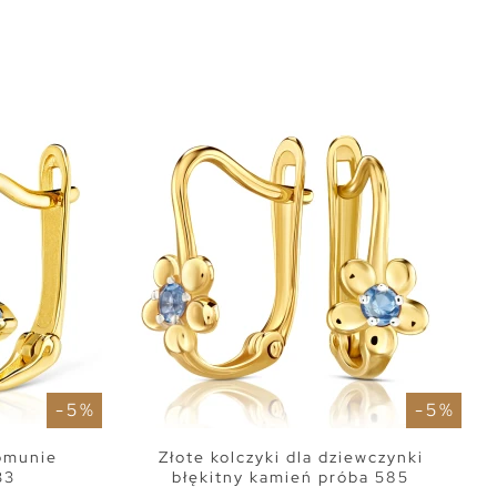
- 5 %
- 5 %
komunie
Złote kolczyki dla dziewczynki
33
błękitny kamień próba 585