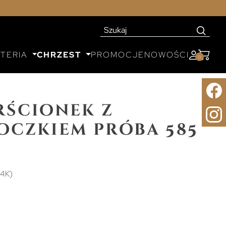
UTERIA
CHRZEST
PROMOCJE
NOWOŚCI
0
rścionek z
oczkiem próba 585
14K)