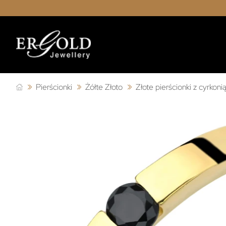
Pierścionki
Żółte Złoto
Złote pierścionki z cyrkoni