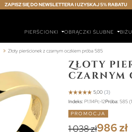
ZAPISZ SIĘ DO NEWSLETTERA I UZYSKAJ 5% RABATU
PIERŚCIONKI
OBRĄCZKI ŚLUBNE
BIŻ
ą
Złoty pierścionek z czarnym oczkiem próba 585
Złoty pie
czarnym 
Indeks:
P1.114Pc-12
Próba:
585 (
PROMOCJA
986 zł
1 038 zł