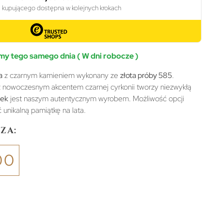
y tego samego dnia ( W dni robocze )
a
z czarnym kamieniem wykonany ze
złota próby 585
.
z nowoczesnym akcentem czarnej cyrkonii tworzy niezwykłą
nek
jest naszym autentycznym wyrobem. Możliwość opcji
unikalną pamiątkę na lata.
za:
00