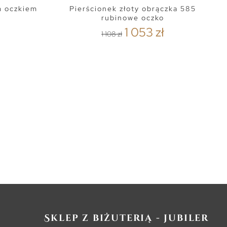
m oczkiem
Pierścionek złoty obrączka 585
3
rubinowe oczko
1 053 zł
1 108 zł
Sklep z biżuterią - jubiler