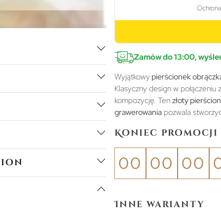
Zamów do 13:00, wyślem
Wyjątkowy
pierścionek obrączk
Klasyczny design w połączeniu 
kompozycję.
Ten
złoty pierścio
grawerowania
pozwala stworzyć 
Koniec promocji 
00
00
00
tion
Inne warianty