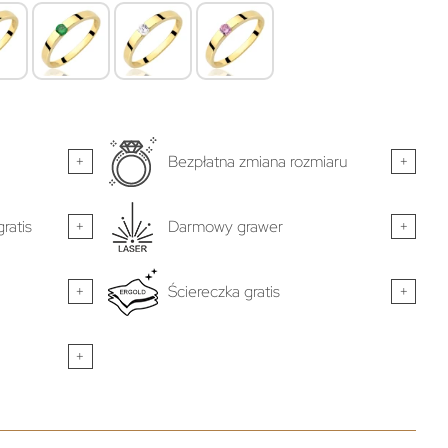
+
Bezpłatna zmiana rozmiaru
+
ratis
+
Darmowy grawer
+
+
Ściereczka gratis
+
+