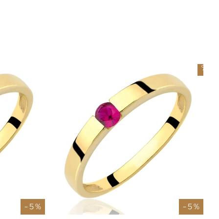
-
5
%
- 5 %
- 5 %