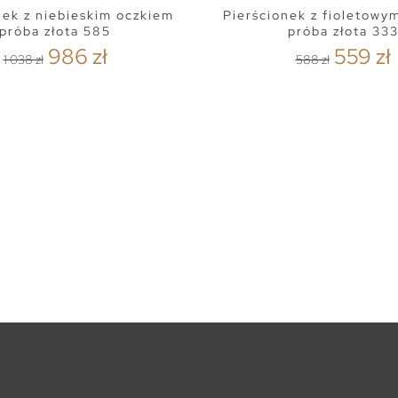
nek z niebieskim oczkiem
Pierścionek z fioletowy
próba złota 585
próba złota 33
986 zł
559 zł
1 038 zł
588 zł