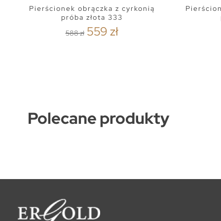
Pierścionek obrączka z cyrkonią
Pierścio
próba złota 333
559 zł
588 zł
Polecane produkty