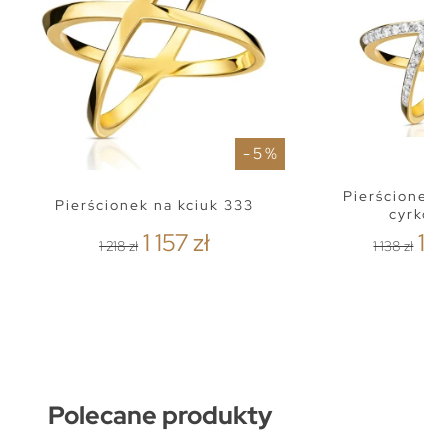
- 5 %
Pierścionek 
Pierścionek na kciuk 333
cyrkon
1 157 zł
1 0
1 218 zł
1 138 zł
Polecane produkty