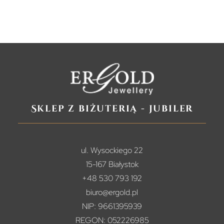
Sklep z biżuterią - jubiler
ul. Wysockiego 22
15-167 Białystok
+48 530 793 192
biuro@ergold.pl
NIP: 9661395939
REGON: 052226985