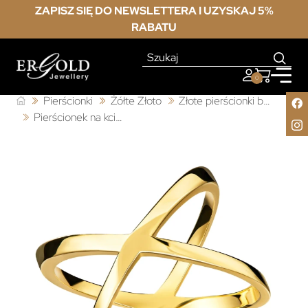
ZAPISZ SIĘ DO NEWSLETTERA I UZYSKAJ 5%
RABATU
0
Pierścionki
Żółte Złoto
Złote pierścionki bez kamieni
Pierścionek na kciuk 585