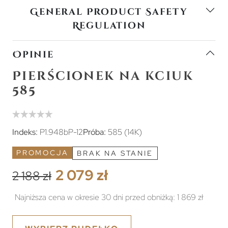
General Product Safety
Regulation
Opinie
Pierścionek na kciuk
585
Indeks:
P1.948bP-12
Próba:
585 (14K)
PROMOCJA
BRAK NA STANIE
2 079 zł
2 188 zł
Najniższa cena w okresie 30 dni przed obniżką:
1 869 zł