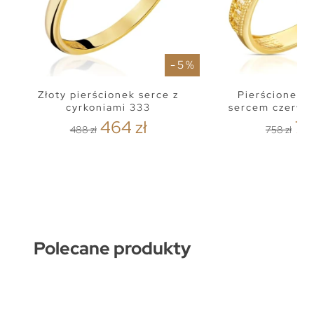
- 5 %
Złoty pierścionek serce z
Pierścionek 
cyrkoniami 333
sercem czerwo
464 zł
72
488 zł
758 zł
Polecane produkty