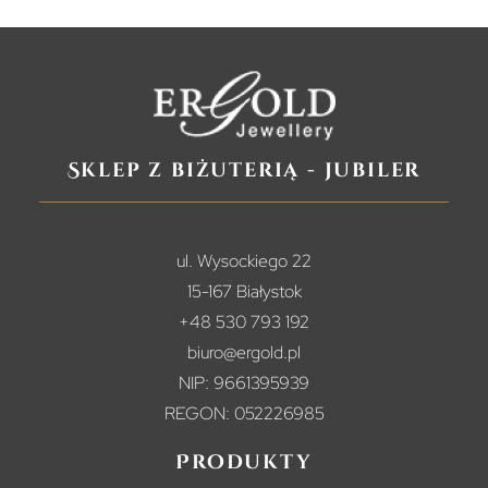
Sklep z biżuterią - jubiler
ul. Wysockiego 22
15-167 Białystok
+48 530 793 192
biuro@ergold.pl
NIP: 9661395939
REGON: 052226985
Produkty