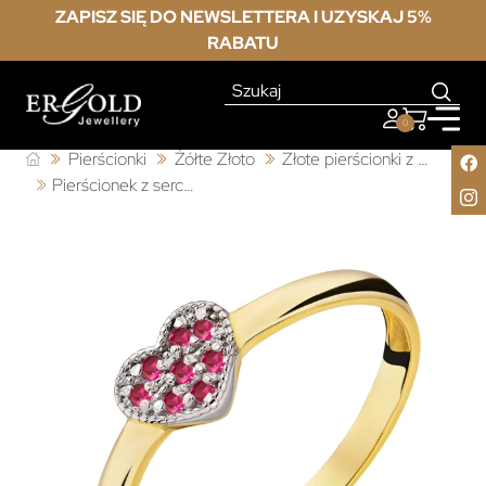
ZAPISZ SIĘ DO NEWSLETTERA I UZYSKAJ 5%
RABATU
0
Pierścionki
Żółte Złoto
Złote pierścionki z cyrkonią
Pierścionek z sercem 333 czerwone cyrkonie