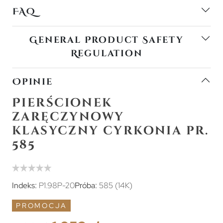
FAQ
General Product Safety
Regulation
Opinie
Pierścionek
zaręczynowy
klasyczny cyrkonia pr.
585
Indeks:
P1.98P-20
Próba:
585 (14K)
PROMOCJA