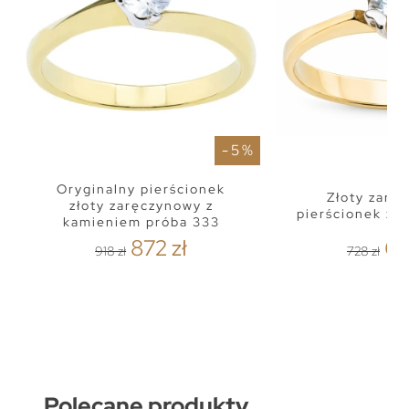
- 5 %
Oryginalny pierścionek
Złoty zarę
złoty zaręczynowy z
pierścionek z 
kamieniem próba 333
872 zł
69
918 zł
728 zł
Polecane produkty