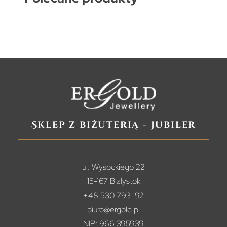
Sklep z biżuterią - jubiler
ul. Wysockiego 22
15-167 Białystok
+48 530 793 192
biuro@ergold.pl
NIP: 9661395939