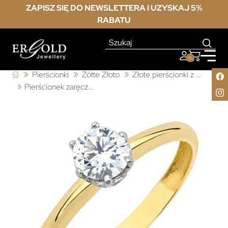
ZAPISZ SIĘ DO NEWSLETTERA I UZYSKAJ 5%
RABATU
0
Pierścionki
Żółte Złoto
Złote pierścionki z cyrkonią
Pierścionek zaręczynowy klasyczny cyrkonia pr. 585