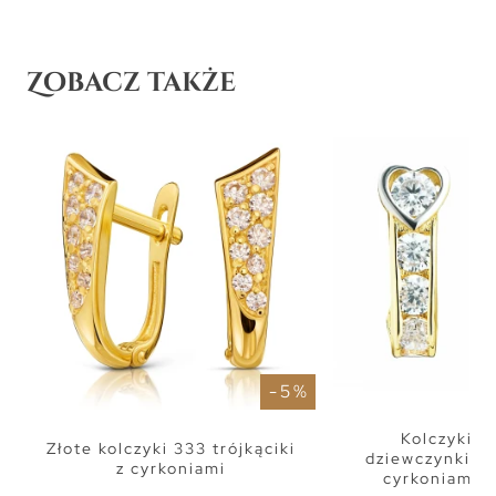
Zobacz także
- 5 %
Kolczyki zł
Złote kolczyki 333 trójkąciki
dziewczynki n
z cyrkoniami
cyrkoniami 