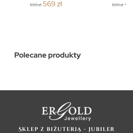
569 zł
48
599 zł
509 zł
Polecane produkty
Sklep z biżuterią - jubiler