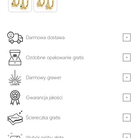
Darmowa dostawa
+
Ozdobne opakowanie gratis
+
Darmowy grawer
+
Gwarancja jakości
+
Ściereczka gratis
+
Wybór próby złota
+