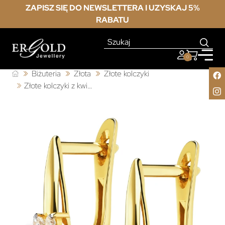
ZAPISZ SIĘ DO NEWSLETTERA I UZYSKAJ 5%
RABATU
0
Biżuteria
Złota
Złote kolczyki
Złote kolczyki z kwiatami czarna cyrkonia 585