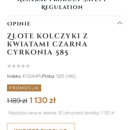
Regulation
Opinie
Złote kolczyki z
kwiatami czarna
cyrkonia 585
Indeks:
K1.1044Pc
Próba:
585 (14K)
PROMOCJA
1 130 zł
1 189 zł
Najniższa cena w okresie 30 dni przed obniżką:
1 130 zł