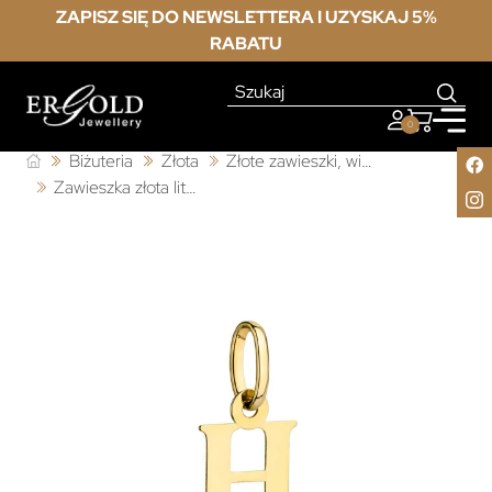
ZAPISZ SIĘ DO NEWSLETTERA I UZYSKAJ 5%
RABATU
0
Biżuteria
Złota
Złote zawieszki, wisiorki
Zawieszka złota literka H