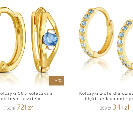
- 5 %
kolczyki 585 kółeczka z
Kolczyki złote dla dzi
łękitnym oczkiem
błękitne kamienie p
721 zł
341 zł
759 zł
359 zł