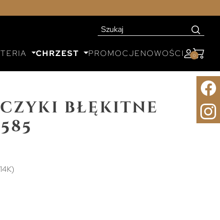
UTERIA
CHRZEST
PROMOCJE
NOWOŚCI
0
czyki błękitne
585
14K)