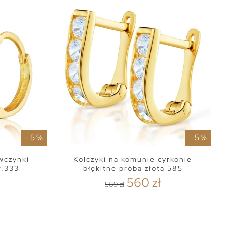
- 5 %
- 5 %
ewczynki
Kolczyki na komunie cyrkonie
r.333
błękitne próba złota 585
560 zł
589 zł