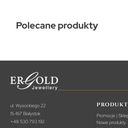
Polecane produkty
Produkt
ul. Wysockiego 22
15-167 Białystok
Promocje | Sklep
+48 530 793 192
Nowe produkty