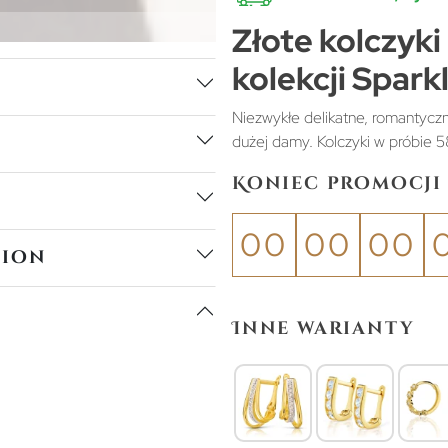
Złote kolczyki
kolekcji Spark
Niezwykłe delikatne, romantyczne
dużej damy. Kolczyki w próbie 5
Koniec promocji 
00
00
00
tion
Inne warianty