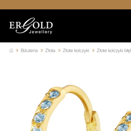
Biżuteria
Złota
Złote kolczyki
Złote kolczyki bł