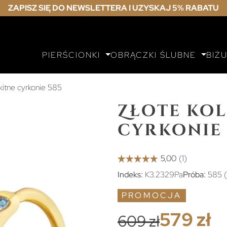
ZAPISZ SIĘ DO NEWSLETTERA I UZYSKAJ 5% RABATU
PIERŚCIONKI
OBRĄCZKI ŚLUBNE
BIŻ
ękitne cyrkonie 585
Złote kol
cyrkonie 
Indeks:
K3.2329Pa
Próba:
585 (
PROMOCJA
579 zł
609 zł