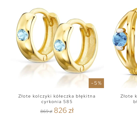
- 5 %
Złote kolczyki kółeczka błękitna
Złote 
cyrkonia 585
b
826 zł
869 zł