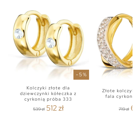
- 5 %
Kolczyki złote dla
Złote kolczyki
dziewczynki kółeczka z
fala cyrkonie
cyrkonią próba 333
512 zł
68
539 zł
719 zł