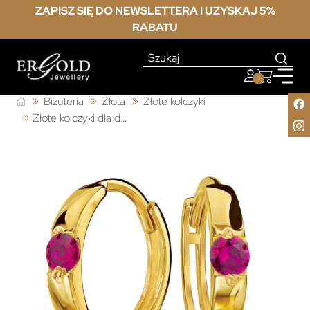
ZAPISZ SIĘ DO NEWSLETTERA I UZYSKAJ 5%
RABATU
0
Biżuteria
Złota
Złote kolczyki
Złote kolczyki dla dziewczynki 585 Komunia Chrzest Prezent