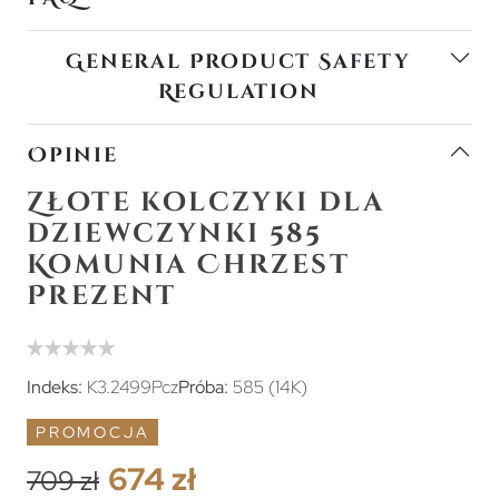
General Product Safety
Regulation
Opinie
Złote kolczyki dla
dziewczynki 585
Komunia Chrzest
Prezent
Indeks:
K3.2499Pcz
Próba:
585 (14K)
PROMOCJA
674 zł
709 zł