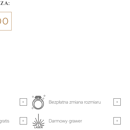
za:
00
+
Bezpłatna zmiana rozmiaru
+
ratis
+
Darmowy grawer
+