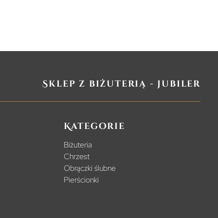
Sklep z biżuterią - jubiler
Kategorie
Biżuteria
Chrzest
Obrączki ślubne
Pierścionki