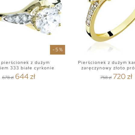
- 5 %
 pierścionek z dużym
Pierścionek z dużym k
iem 333 białe cyrkonie
zaręczynowy złoto pr
644 zł
720 zł
678 zł
758 zł