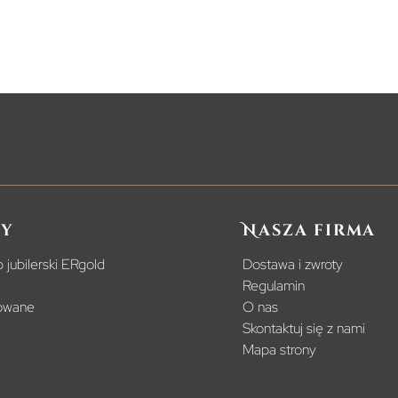
y
Nasza firma
 jubilerski ERgold
Dostawa i zwroty
Regulamin
powane
O nas
Skontaktuj się z nami
Mapa strony