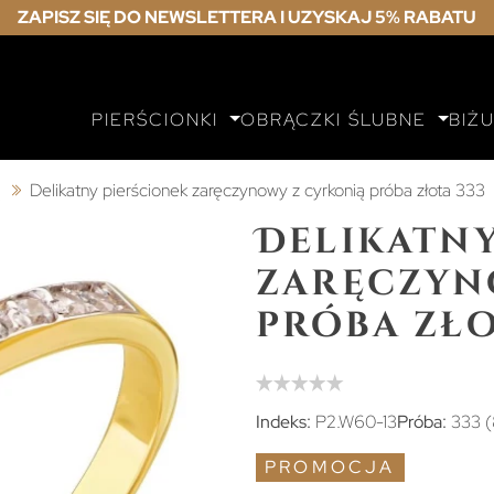
ZAPISZ SIĘ DO NEWSLETTERA I UZYSKAJ 5% RABATU
PIERŚCIONKI
OBRĄCZKI ŚLUBNE
BIŻ
ą
Delikatny pierścionek zaręczynowy z cyrkonią próba złota 333
Delikatny
zaręczyn
próba zło
Indeks:
P2.W60-13
Próba:
333 (
PROMOCJA