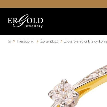
Pierścionki
Żółte Złoto
Złote pierścionki z cyrkoni