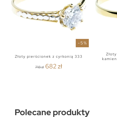
- 5 %
Złoty
Złoty pierścionek z cyrkonią 333
kamien
682 zł
718 zł
Polecane produkty