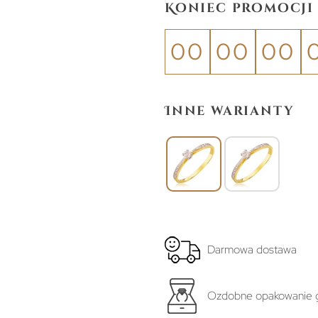
Koniec promocji 
00
00
00
Inne warianty
Darmowa dostawa
Ozdobne opakowanie g