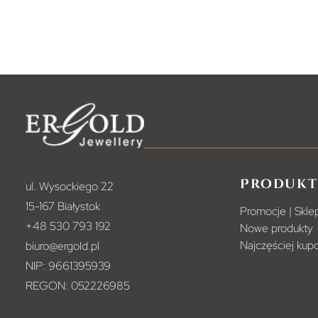
Produkt
ul. Wysockiego 22
15-167 Białystok
Promocje | Sklep
+48 530 793 192
Nowe produkty
Najczęściej ku
biuro@ergold.pl
NIP: 9661395939
REGON: 052226985