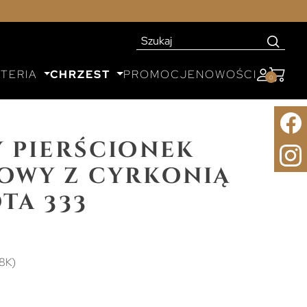
UTERIA
CHRZEST
PROMOCJE
NOWOŚCI
0
 pierścionek
owy z cyrkonią
ta 333
8K)