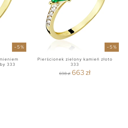
- 5 %
- 5 %
amieniem
Pierścionek zielony kamień złoto
óby 333
333
663 zł
698 zł