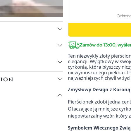
Zamów do 13:00, wyślem
Ten niezwykły złoty pierścio
elegancji. Wyjątkowy w swoje
cyrkonią, która błyszczy nic
niewymuszonego piękna i tr
najważniejszych chwil w życi
tion
Zmysłowy Design z Koroną 
Pierścionek zdobi jedna cen
Otaczające ją mniejsze cyrko
niepowtarzalny wzór, który 
Symbolem Wiecznego Zwią