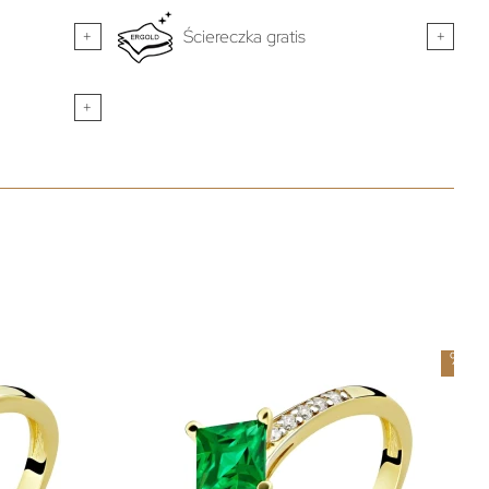
+
Ściereczka gratis
+
+
-
5
%