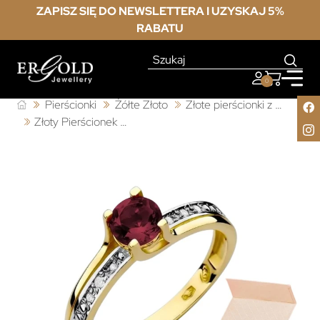
ZAPISZ SIĘ DO NEWSLETTERA I UZYSKAJ 5%
RABATU
0
Pierścionki
Żółte Złoto
Złote pierścionki z granatem
Złoty Pierścionek 585 z diamentem granat 0,60ct