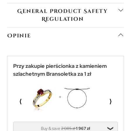
General Product Safety
Regulation
Opinie
Przy zakupie pierścionka z kamieniem
szlachetnym Bransoletka za 1 zł
⟨
⟩
Buy & save
2 085 zł
1 967 zł