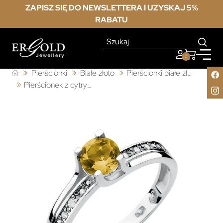
ZAPISZ SIĘ DO NEWSLETTERA I UZYSKAJ 5%
RABATU
0
Pierścionki
Białe złoto
Pierścionki białe złoto z cytrynem
Pierścionek z cytrynem białe złoto 0,50ct