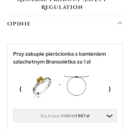
Regulation
Opinie
Przy zakupie pierścionka z kamieniem
szlachetnym Bransoletka za 1 zł
⟨
⟩
Buy & save
2 085 zł
1 967 zł