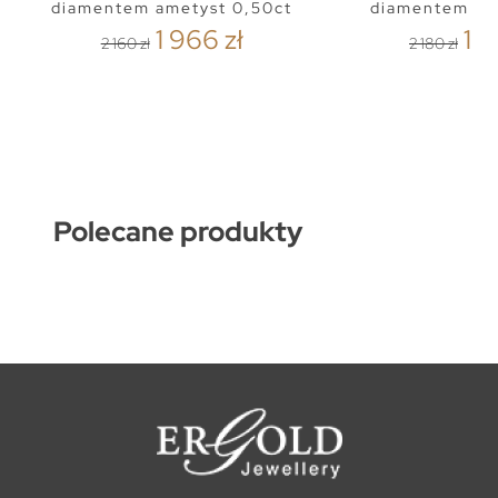
diamentem ametyst 0,50ct
diamentem to
1 966 zł
1 9
2 160 zł
2 180 zł
Polecane produkty