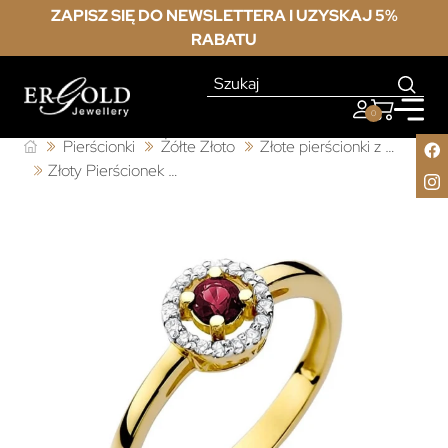
ZAPISZ SIĘ DO NEWSLETTERA I UZYSKAJ 5%
RABATU
0
Pierścionki
Żółte Złoto
Złote pierścionki z rubinem
Złoty Pierścionek 585 z diamentem rubin 0,15ct