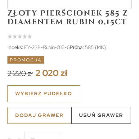
Złoty Pierścionek 585 z
diamentem rubin 0,15ct
Indeks:
EY-238-Rubin-0,15-6
Próba:
585 (14K)
PROMOCJA
2 020 zł
2 220 zł
WYBIERZ PUDEŁKO
DODAJ GRAWER
USUŃ GRAWER