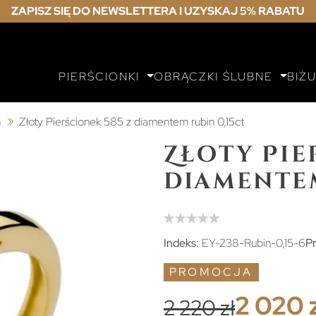
ZAPISZ SIĘ DO NEWSLETTERA I UZYSKAJ 5% RABATU
PIERŚCIONKI
OBRĄCZKI ŚLUBNE
BIŻ
m
Złoty Pierścionek 585 z diamentem rubin 0,15ct
Złoty Pie
diamentem
Indeks:
EY-238-Rubin-0,15-6
Pr
PROMOCJA
2 020 
2 220 zł