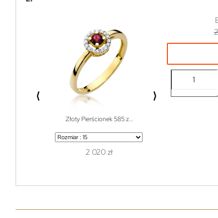
2
⟨
⟩
Złoty Pierścionek 585 z...
Bransoletka do w
2 020 zł
1 z
119 zł
99% off