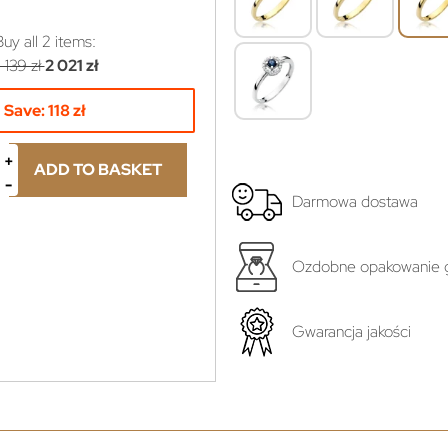
Buy all
2
items:
 139 zł
2 021 zł
Save:
118 zł
ADD TO BASKET
Darmowa dostawa
yboru...
Ozdobne opakowanie g
ł
Gwarancja jakości