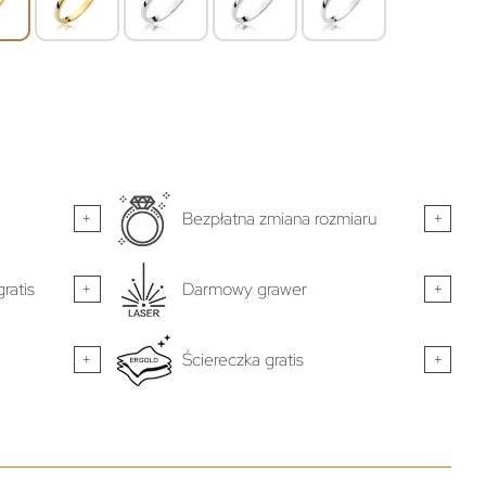
+
Bezpłatna zmiana rozmiaru
+
ratis
+
Darmowy grawer
+
+
Ściereczka gratis
+