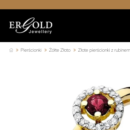
Pierścionki
Żółte Złoto
Złote pierścionki z rubine