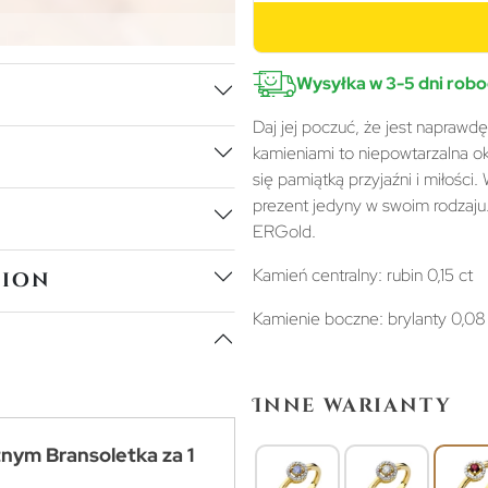
Wysyłka w 3-5 dni rob
Daj jej poczuć, że jest naprawd
kamieniami to niepowtarzalna oka
się pamiątką przyjaźni i miłości
prezent jedyny w swoim rodzaju
ERGold.
Kamień centralny: rubin 0,15 ct
tion
Kamienie boczne: brylanty 0,08
Inne warianty
tnym Bransoletka za 1