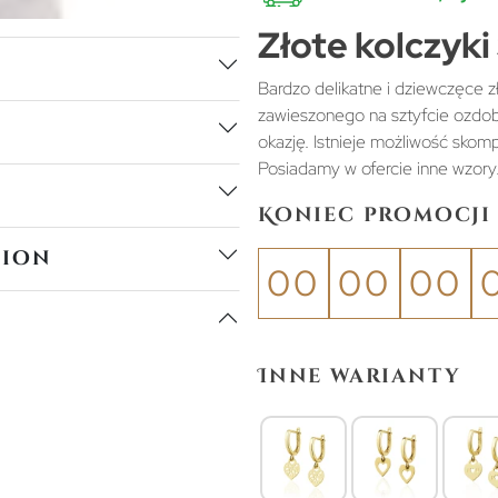
Złote kolczyki
Bardzo delikatne i dziewczęce z
zawieszonego na sztyfcie ozdob
okazję. Istnieje możliwość skomp
Posiadamy w ofercie inne wzory
Koniec promocji 
tion
00
00
00
Inne warianty