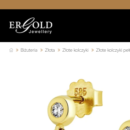
Biżuteria
Złota
Złote kolczyki
Złote kolczyki pe