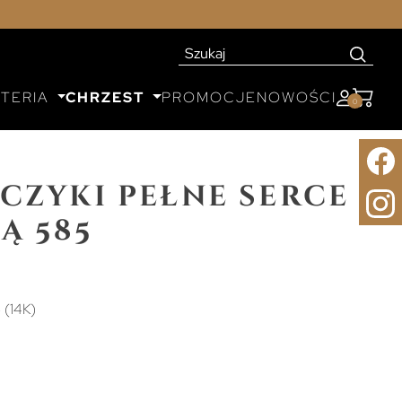
UTERIA
CHRZEST
PROMOCJE
NOWOŚCI
0
czyki pełne serce
ą 585
 (14K)