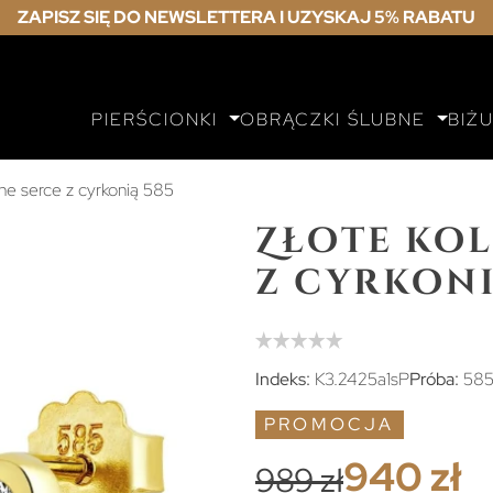
ZAPISZ SIĘ DO NEWSLETTERA I UZYSKAJ 5% RABATU
PIERŚCIONKI
OBRĄCZKI ŚLUBNE
BIŻ
łne serce z cyrkonią 585
Złote kol
z cyrkoni
Indeks:
K3.2425a1sP
Próba:
585
PROMOCJA
940 zł
989 zł