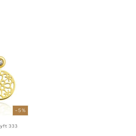
- 5 %
tyft 333