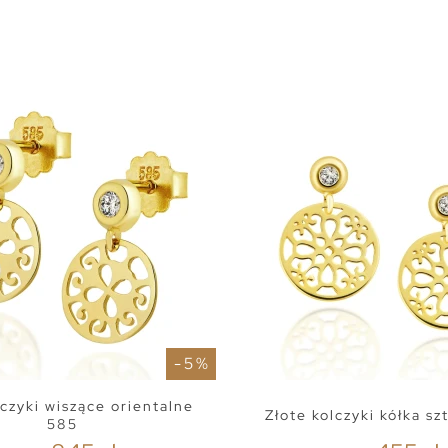
- 5 %
lczyki wiszące orientalne
Złote kolczyki kółka sz
585