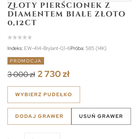
Złoty pierścionek z
diamentem białe złoto
0,12ct
Indeks:
EW-414-Brylant-0,1-6
Próba:
585 (14K)
PROMOCJA
2 730 zł
3 000 zł
WYBIERZ PUDEŁKO
DODAJ GRAWER
USUŃ GRAWER