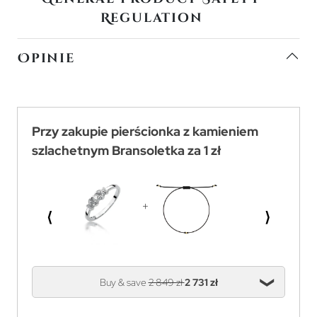
Regulation
Opinie
Przy zakupie pierścionka z kamieniem
szlachetnym Bransoletka za 1 zł
⟨
⟩
Buy & save
2 849 zł
2 731 zł