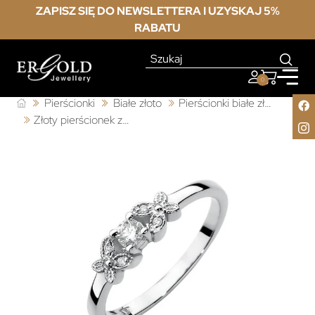
ZAPISZ SIĘ DO NEWSLETTERA I UZYSKAJ 5%
RABATU
0
Pierścionki
Białe złoto
Pierścionki białe złoto z diamentem
Złoty pierścionek z diamentem białe złoto 0,12ct