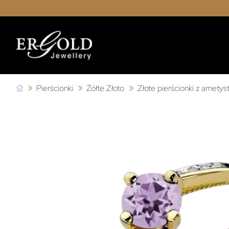
Pierścionki
Żółte Złoto
Złote pierścionki z amety