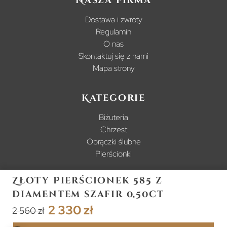
Nasza firma
Dostawa i zwroty
Regulamin
O nas
Skontaktuj się z nami
Mapa strony
Kategorie
Biżuteria
Chrzest
Obrączki ślubne
Pierścionki
Złoty Pierścionek 585 z
diamentem szafir 0,50ct
2 330 zł
2 560 zł
© 2024 www.ergold.pl Wszelkie prawa zastrzeżone.
Łatwe zakupy dzięki: