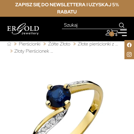
ZAPISZ SIĘ DO NEWSLETTERA I UZYSKAJ 5%
RABATU
0
Pierścionki
Żółte Złoto
Złote pierścionki z szafirem
Złoty Pierścionek 585 z diamentem szafir 0,50ct