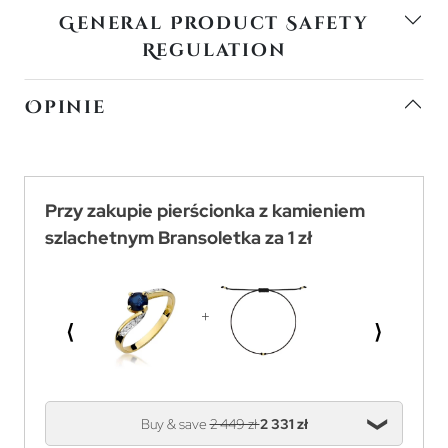
General Product Safety
Regulation
Opinie
Przy zakupie pierścionka z kamieniem
szlachetnym Bransoletka za 1 zł
⟨
⟩
Buy & save
2 449 zł
2 331 zł