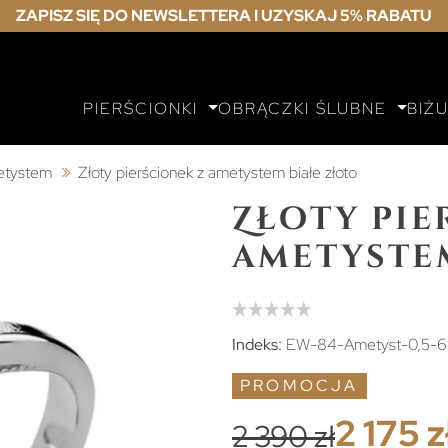
ZAPISZ SIĘ DO NEWSLETTERA I UZYSKAJ 5% RABATU
PIERŚCIONKI
OBRĄCZKI ŚLUBNE
BIŻ
metystem
Złoty pierścionek z ametystem białe złoto
Złoty pie
ametyste
Indeks:
EW-84-Ametyst-0,5-6
PROMOCJA
2 175 z
2 390 zł