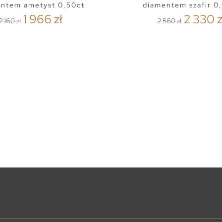
ntem ametyst 0,50ct
diamentem szafir 0
1 966 zł
2 330 z
2 160 zł
2 560 zł