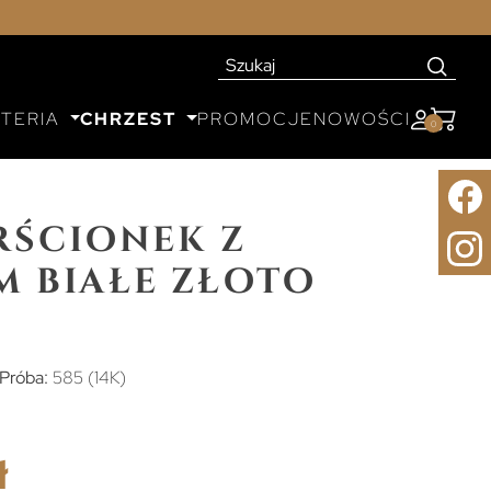
UTERIA
CHRZEST
PROMOCJE
NOWOŚCI
0
rścionek z
m białe złoto
Próba:
585 (14K)
ł