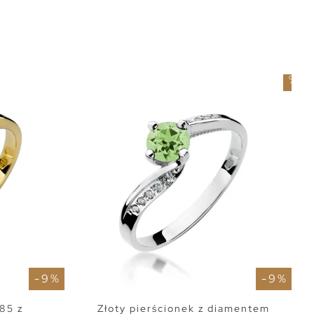
-
9
%
- 9 %
- 9 %
85 z
Złoty pierścionek z diamentem