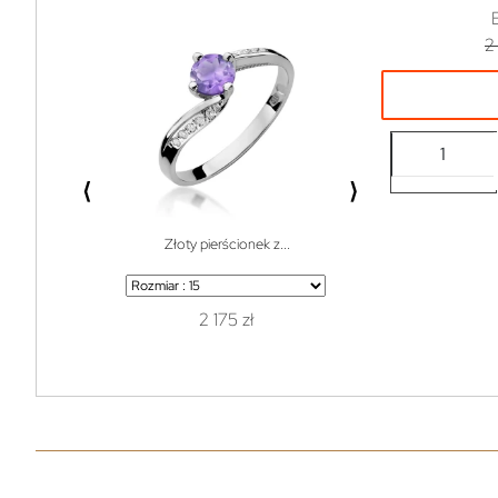
2
⟨
⟩
Złoty pierścionek z...
Bransoletka do w
2 175 zł
1 z
119 zł
99% off