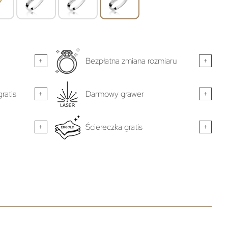
+
Bezpłatna zmiana rozmiaru
+
ratis
+
Darmowy grawer
+
+
Ściereczka gratis
+