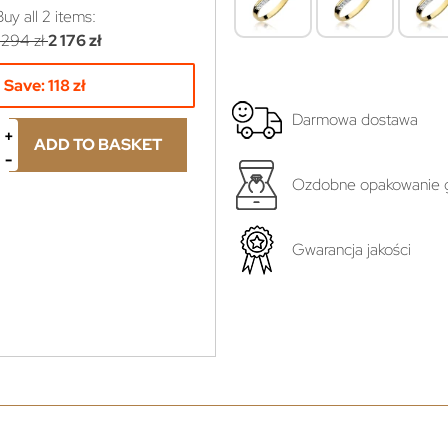
Buy all
2
items:
 294 zł
2 176 zł
Save:
118 zł
Darmowa dostawa
ADD TO BASKET
Ozdobne opakowanie g
yboru...
Gwarancja jakości
ł