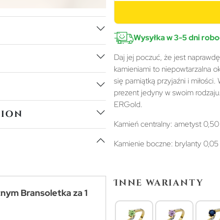
Wysyłka w 3-5 dni rob
Daj jej poczuć, że jest naprawd
kamieniami to niepowtarzalna oka
się pamiątką przyjaźni i miłości
prezent jedyny w swoim rodzaju
ERGold.
tion
Kamień centralny: ametyst 0,50
Kamienie boczne: brylanty 0,05 
Inne warianty
tnym Bransoletka za 1