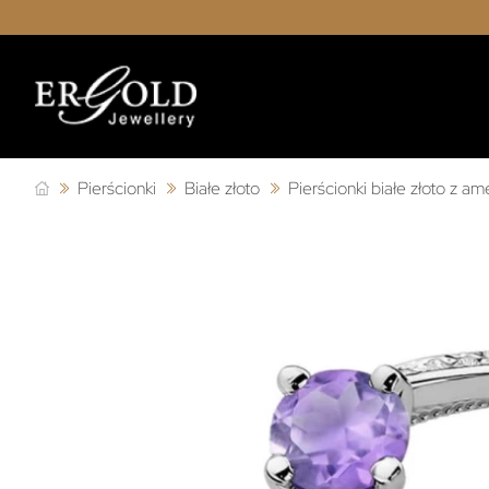
Pierścionki
Białe złoto
Pierścionki białe złoto z a