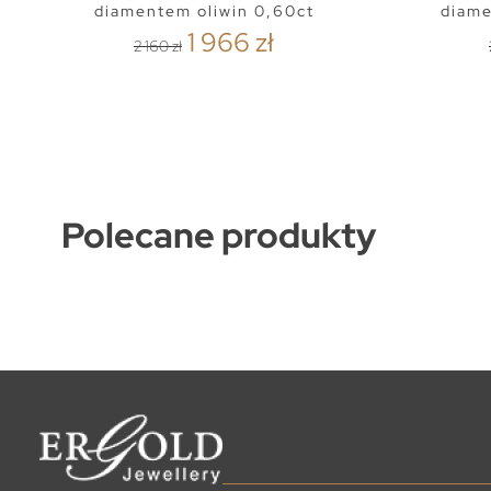
diamentem oliwin 0,60ct
diame
1 966 zł
2 160 zł
Polecane produkty